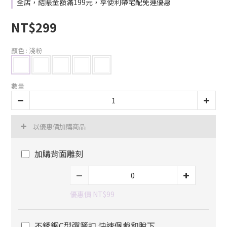
全店，結賬金額滿199元，享便利帶宅配免運優惠
NT$299
顏色
: 淺粉
數量
以優惠價加購商品
加購背面雕刻
優惠價 NT$99
不銹鋼C型彈簧扣 快速佩戴和脫下