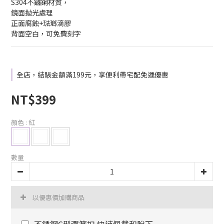
S304不鏽鋼材質，
鏡面拋光處理 
正面腐蝕+琺瑯滴膠 
背面空白，可免費刻字
全店，結賬金額滿199元，享便利帶宅配免運優惠
NT$399
顏色
: 紅
數量
以優惠價加購商品