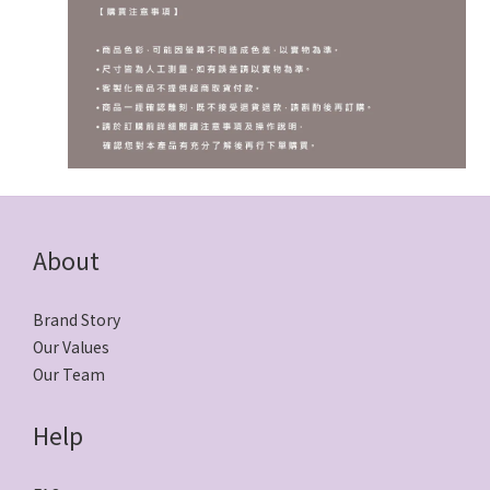
About
Brand Story
Our Values
Our Team
Help