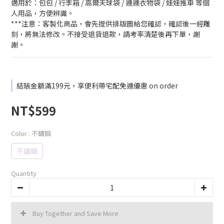
適用於：包包 / 行李箱 / 高爾夫球袋 / 運運衣物袋 / 娃娃推車 等個
人用品，方便辨識。
***注意：客製化商品，會先提供排版圖給您確認，確認後一經雕
刻，將無法修改。不接受退貨退款，請考率清楚後再下單，謝
謝。
結賬金額滿199元，享便利帶宅配免運優惠 on order
NT$599
Color
: 不鏽鋼
不鏽鋼
Quantity
Buy Together and Save More