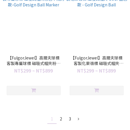
【FulgorJewel】高爾夫球標
【FulgorJewel】高爾夫球標
客製專屬球標 磁吸式帽夾粉色
客製化果嶺標 磁吸式帽夾
不規則款-Golf Design Ball
GOLF藍色款 - Golf Design
NT$299 ~ NT$899
NT$299 ~ NT$899
Marker
Ball
1
2
3