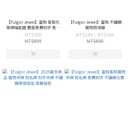
【Fulgor Jewel】富狗 客製化
【Fulgor Jewel】富狗 不鏽鋼
軍牌鑰匙圈 雙面免費刻字 免運
寵物用項錬
費
NT$500
NT$199 ~ NT$349
NT$699
NT$600