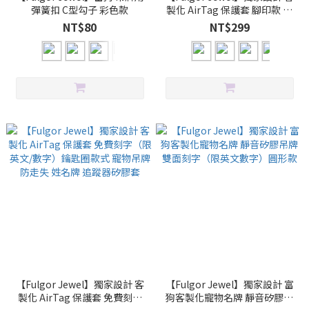
彈簧扣 C型勾子 彩色款
製化 AirTag 保護套 腳印款 不
刻字 寵物吊牌 姓名牌 防走失 矽
NT$80
NT$299
膠套 寵物掛牌
【Fulgor Jewel】獨家設計 客
【Fulgor Jewel】獨家設計 富
製化 AirTag 保護套 免費刻字
狗客製化寵物名牌 靜音矽膠吊