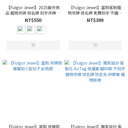
【Fulgor Jewel】2025最夯商
【Fulgor Jewel】富狗客制寵
品 寵物吊牌 姓名牌 刻字吊牌 不
物吊牌 姓名牌 免費刻字 不鏽鋼
鏽鋼骨頭造型 莫蘭迪色
元寶
NT$550
NT$399
【Fulgor Jewel】富狗 吊牌用
【Fulgor Jewel】獨家設計 客