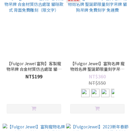
【Fulgor Jewel 富狗】客製寵
【Fulgor Jewel】富狗名牌 寵
物吊牌 合金材質仿古處理 貓咪
物姓名牌 聖誕節限量刻字吊牌
款式 背面免費雕刻（限文字）
貓狗吊牌 免費刻字 免運費
NT$199
NT$360
NT$550