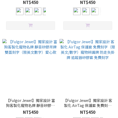
（限英文/數字）鑰匙圈款式 寵
牌 雙面刻字（限英文數字）圓
NT$450
NT$450
物吊牌 防走失 姓名牌 追蹤器矽
形款
膠套
【Fulgor Jewel】獨家設計 富
【Fulgor Jewel】獨家設計 客
狗客製化寵物名牌 靜音矽膠吊
製化 AirTag 保護套 免費刻字
牌 雙面刻字（限英文數字）愛
（限英文/數字）寵物辨識牌 防
NT$450
NT$450
心款
走失掛牌 追蹤器矽膠套 免費刻