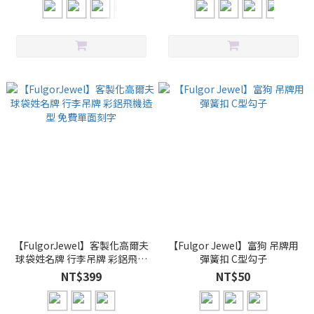
字
【FulgorJewel】客製化高爾夫
【Fulgor Jewel】富狗 吊牌用
球袋姓名牌 行李吊牌 彩鋁飛機
彈簧扣 C型勾子
造型 免費單面刻字
NT$399
NT$50