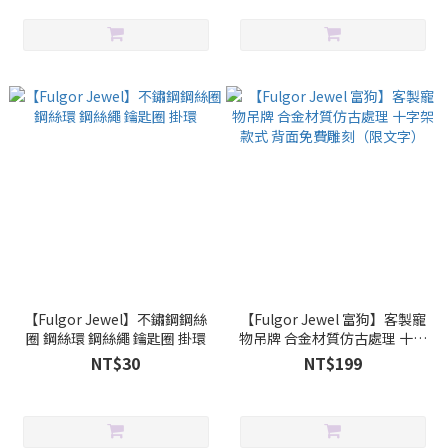
【Fulgor Jewel】不鏽鋼鋼絲
【Fulgor Jewel 富狗】客製寵
圈 鋼絲環 鋼絲繩 鑰匙圈 掛環
物吊牌 合金材質仿古處理 十字
架款式 背面免費雕刻（限文
NT$30
NT$199
字）