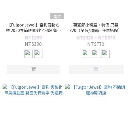
售完
【Fulgor Jewel】富狗寵物名
萬聖節小精靈，特價 只要
牌 2020春節限量刻字吊牌 免費
320（吊牌/項圈可任意搭配）
刻字
NT$299
NT$320 ~ NT$570
NT$398
NT$770