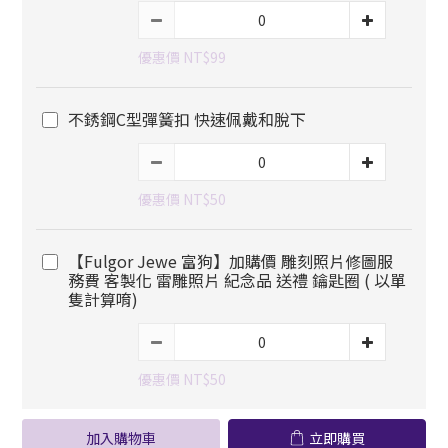
優惠價 NT$99
不銹鋼C型彈簧扣 快速佩戴和脫下
優惠價 NT$50
【Fulgor Jewe 富狗】加購價 雕刻照片修圖服
務費 客製化 雷雕照片 紀念品 送禮 鑰匙圈 ( 以單
隻計算唷)
優惠價 NT$50
加入購物車
立即購買