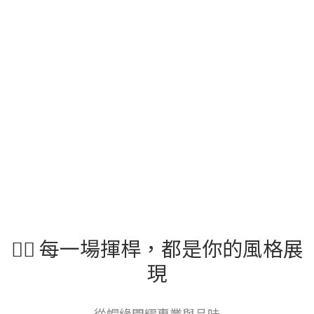
🏌️‍♂️ 每一場揮桿，都是你的風格展
現
從帽緣閃耀專業與品味