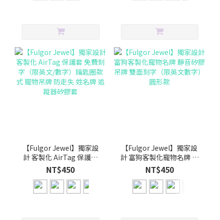
【Fulgor Jewel】獨家設
【Fulgor Jewel】獨家設
計 客製化 AirTag 保護套
計 富狗客製化寵物名牌 靜
免費刻字（限英文/數字）
音矽膠吊牌 雙面刻字（限
NT$450
NT$450
鑰匙圈款式 寵物吊牌 防走
英文數字）圓形款
失 姓名牌 追蹤器矽膠套