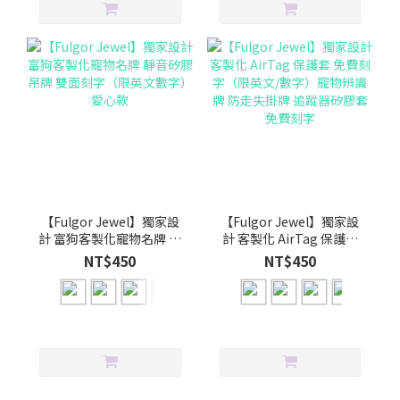
【Fulgor Jewel】獨家設
【Fulgor Jewel】獨家設
計 富狗客製化寵物名牌 靜
計 客製化 AirTag 保護套
音矽膠吊牌 雙面刻字（限
免費刻字（限英文/數字）
NT$450
NT$450
英文數字）愛心款
寵物辨識牌 防走失掛牌 追
蹤器矽膠套 免費刻字