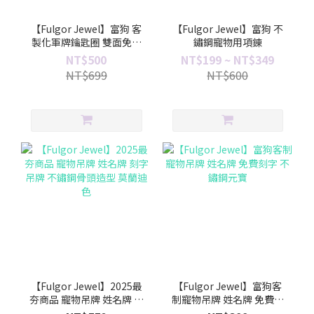
【Fulgor Jewel】富狗 客
【Fulgor Jewel】富狗 不
製化軍牌鑰匙圈 雙面免費
鏽鋼寵物用項錬
刻字 免運費
NT$500
NT$199 ~ NT$349
NT$699
NT$600
【Fulgor Jewel】2025最
【Fulgor Jewel】富狗客
夯商品 寵物吊牌 姓名牌 刻
制寵物吊牌 姓名牌 免費刻
字吊牌 不鏽鋼骨頭造型 莫
字 不鏽鋼元寶