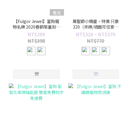
售完
【Fulgor Jewel】富狗寵
萬聖節小精靈，特價 只要
物名牌 2020春節限量刻字
320（吊牌/項圈可任意搭
吊牌 免費刻字
配）
NT$299
NT$320 ~ NT$570
NT$398
NT$770