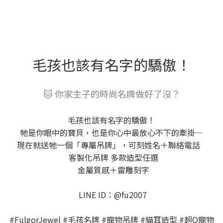
毛孩也該有名字的驕傲！
🐱 你家主子的時尚名牌做好了沒？
毛孩也該有名字的驕傲！
牠是你眼中的寶貝，也是你心中最放心不下的牽掛—
現在就送牠一個「專屬吊牌」，可刻姓名＋聯絡電話
客製化吊牌 多款造型任選
金屬質感＋雷雕刻字
LINE ID：@fu2007
#FulgorJewel #毛孩名牌 #寵物吊牌 #貓耳造型 #超Q寵物