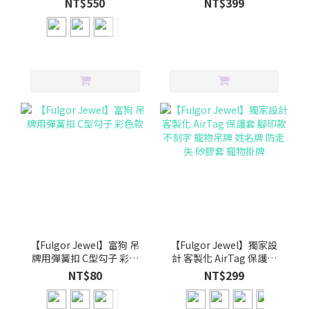
NT$550
NT$399
蘭迪色
【Fulgor Jewel】富狗 吊
【Fulgor Jewel】獨家設
牌用彈簧扣 C型勾子 彩色
計 客製化 AirTag 保護套
款
腳印款 不刻字 寵物吊牌 姓
NT$80
NT$299
名牌 防走失 矽膠套 寵物掛
牌