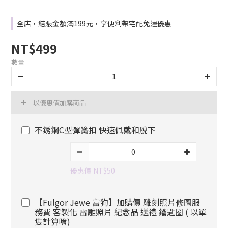
全店，結賬金額滿199元，享便利帶宅配免運優惠
NT$499
數量
以優惠價加購商品
不銹鋼C型彈簧扣 快速佩戴和脫下
優惠價 NT$50
【Fulgor Jewe 富狗】加購價 雕刻照片修圖服
務費 客製化 雷雕照片 紀念品 送禮 鑰匙圈 ( 以單
隻計算唷)